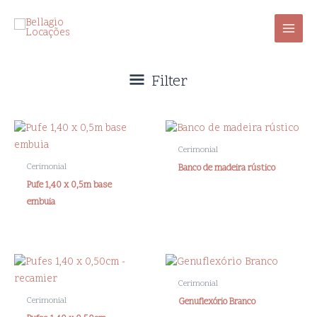
Ir
para
o
conteúdo
Filter
Cerimonial
Cerimonial
Banco de madeira rústico
Pufe 1,40 x 0,5m base
embuia
Cerimonial
Cerimonial
Genuflexório Branco