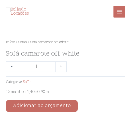
Ir
para
o
conteúdo
Sofá
camarote
off
Início
/
Sofás
/ Sofá camarote off white
white
Sofá camarote off white
quantidade
-
+
Categoria:
Sofás
Tamanho : 1,40×0,90m
Adicionar ao orçamento