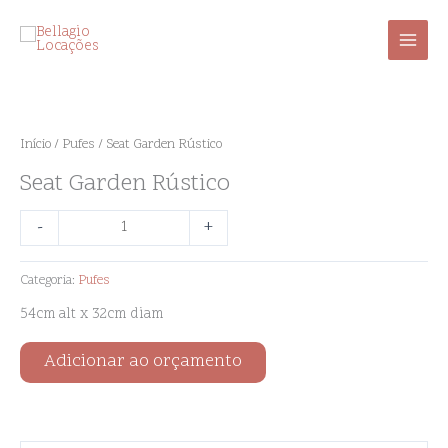
Ir
para
o
conteúdo
Seat
Garden
Rústico
Início
/
Pufes
/ Seat Garden Rústico
quantidade
Seat Garden Rústico
-
+
Categoria:
Pufes
54cm alt x 32cm diam
Adicionar ao orçamento