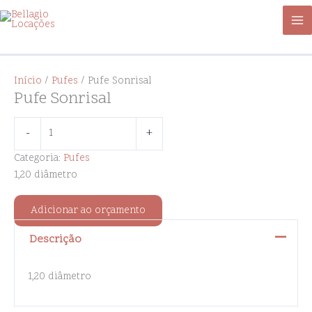
Ir
Pufe
para
Sonrisal
o
quantidade
conteúdo
Início
/
Pufes
/ Pufe Sonrisal
Pufe Sonrisal
-
+
Categoria:
Pufes
1,20 diâmetro
Adicionar ao orçamento
Descrição
1,20 diâmetro