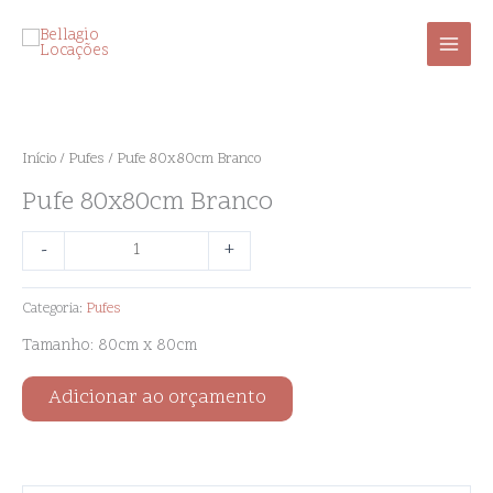
Ir
para
o
conteúdo
Pufe
80x80cm
Branco
Início
/
Pufes
/ Pufe 80x80cm Branco
quantidade
Pufe 80x80cm Branco
-
+
Categoria:
Pufes
Tamanho: 80cm x 80cm
Adicionar ao orçamento