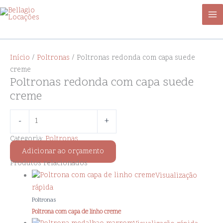
Ir
Poltronas
para
redonda
o
com
conteúdo
capa
suede
Início
/
Poltronas
/ Poltronas redonda com capa suede
creme
creme
quantidade
Poltronas redonda com capa suede
creme
-
+
Categoria:
Poltronas
Adicionar ao orçamento
Produtos relacionados
Visualização
rápida
Poltronas
Poltrona com capa de linho creme