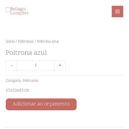
Ir
para
o
conteúdo
Poltrona
azul
quantidade
Início
/
Poltronas
/ Poltrona azul
Poltrona azul
-
+
Categoria:
Poltronas
65x51x45cm
Adicionar ao orçamento