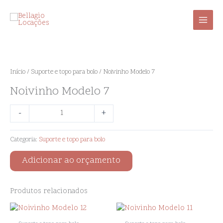
Ir
para
o
conteúdo
Noivinho
Modelo
7
Início
/
Suporte e topo para bolo
/ Noivinho Modelo 7
quantidade
Noivinho Modelo 7
-
+
Categoria:
Suporte e topo para bolo
Adicionar ao orçamento
Produtos relacionados