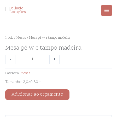
Ir
para
o
conteúdo
Mesa
pé
w
Início
/
Mesas
/ Mesa pé w e tampo madeira
e
Mesa pé w e tampo madeira
tampo
madeira
-
+
quantidade
Categoria:
Mesas
Tamanho: 2,0×0,80m
Adicionar ao orçamento