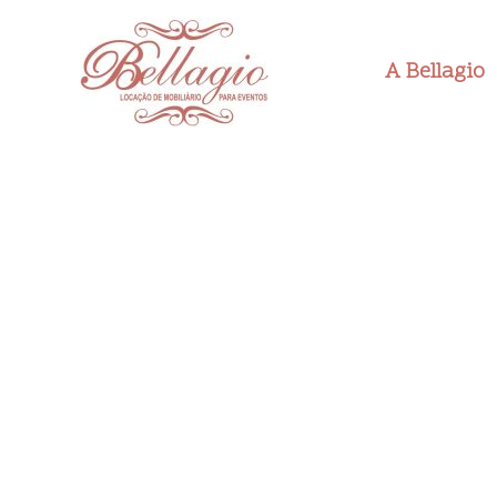
Ir
para
A Bellagio
o
conteúdo