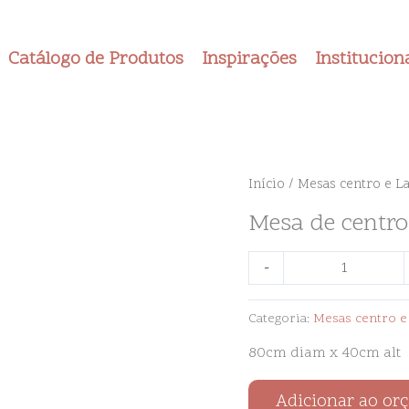
Catálogo de Produtos
Inspirações
Institucion
Mesa
Início
/
Mesas centro e La
de
Mesa de centro
centro
rústica
-
com
tampo
Categoria:
Mesas centro e 
de
vidro
80cm diam x 40cm alt
quantidade
Adicionar ao or