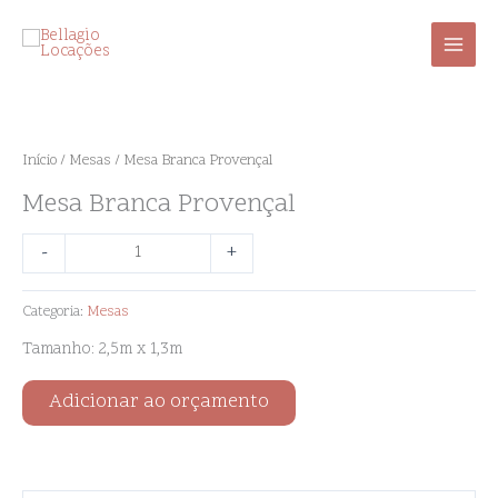
Ir
para
o
conteúdo
Mesa
Branca
Provençal
Início
/
Mesas
/ Mesa Branca Provençal
quantidade
Mesa Branca Provençal
-
+
Categoria:
Mesas
Tamanho: 2,5m x 1,3m
Adicionar ao orçamento