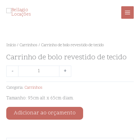
Ir
para
o
conteúdo
Carrinho
de
bolo
Início
/
Carrinhos
/ Carrinho de bolo revestido de tecido
revestido
Carrinho de bolo revestido de tecido
de
tecido
-
+
quantidade
Categoria:
Carrinhos
Tamanho: 95cm alt x 65cm diam.
Adicionar ao orçamento