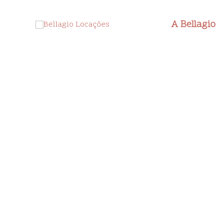
Ir
para
A Bellagio
o
conteúdo