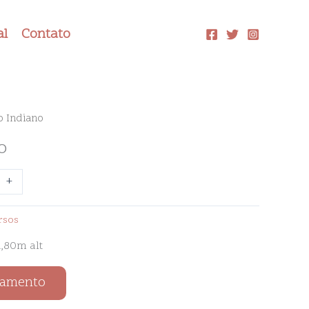
al
Contato
o Indiano
o
+
rsos
,80m alt
çamento