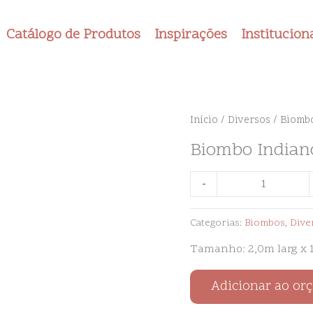
Catálogo de Produtos
Inspirações
Institucion
Biombo
Início
/
Diversos
/ Biomb
Indiano
Biombo Indian
quantidade
-
Categorias:
Biombos
,
Dive
Tamanho: 2,0m larg x 1
Adicionar ao or