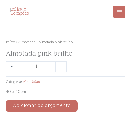
Ir
para
o
conteúdo
Almofada
pink
brilho
Início
/
Almofadas
/ Almofada pink brilho
quantidade
Almofada pink brilho
-
+
Categoria:
Almofadas
40 x 40cm
Adicionar ao orçamento